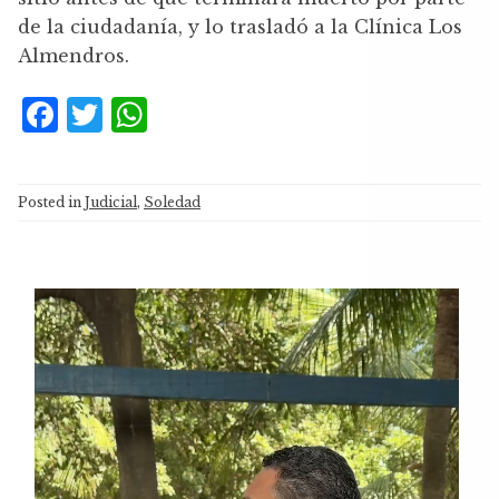
de la ciudadanía, y lo trasladó a la Clínica Los
Almendros.
F
T
W
a
w
h
c
it
at
Posted in
Judicial
,
Soledad
e
te
s
b
r
A
o
p
Reproductor
o
p
de
k
vídeo