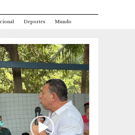
cional
Deportes
Mundo
eproductor
e
ídeo