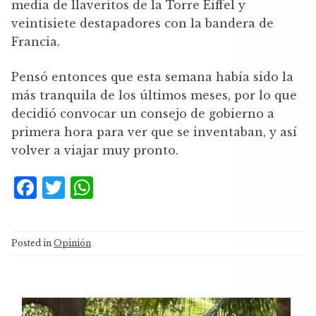
media de llaveritos de la Torre Eiffel y
veintisiete destapadores con la bandera de
Francia.
Pensó entonces que esta semana había sido la
más tranquila de los últimos meses, por lo que
decidió convocar un consejo de gobierno a
primera hora para ver que se inventaban, y así
volver a viajar muy pronto.
F
T
W
a
w
h
c
it
at
Posted in
Opinión
e
te
s
b
r
A
o
p
Reproductor