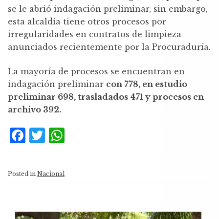
se le abrió indagación preliminar, sin embargo,
esta alcaldía tiene otros procesos por
irregularidades en contratos de limpieza
anunciados recientemente por la Procuraduría.
La mayoría de procesos se encuentran en
indagación preliminar
con 778, en estudio
preliminar 698, trasladados 471 y procesos en
archivo 392.
F
T
W
a
w
h
c
it
at
Posted in
Nacional
e
te
s
b
r
A
o
p
Reproductor