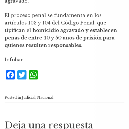
agravado.
El proceso penal se fundamenta en los
artículos 103 y 104 del Código Penal, que
tipifican el
homicidio agravado
y establecen
penas de entre 40 y 50 años de prisión para
quienes resulten responsables.
Infobae
F
T
W
a
w
h
c
it
at
Posted in
Judicial
,
Nacional
e
te
s
b
r
A
o
p
Deja una respuesta