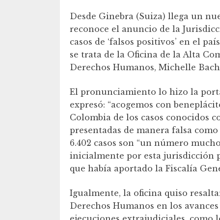
Desde Ginebra (Suiza) llega un n
reconoce el anuncio de la Jurisdicci
casos de ‘falsos positivos’ en el pa
se trata de la Oficina de la Alta C
Derechos Humanos, Michelle Bache
El pronunciamiento lo hizo la porta
expresó: “acogemos con beneplácito
Colombia de los casos conocidos co
presentadas de manera falsa como 
6.402 casos son “un número mucho m
inicialmente por esta jurisdicción p
que había aportado la Fiscalía Gene
Igualmente, la oficina quiso resalt
Derechos Humanos en los avances q
ejecuciones extrajudiciales, como l