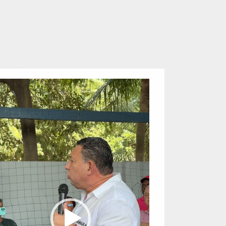
eproductor
e
ídeo