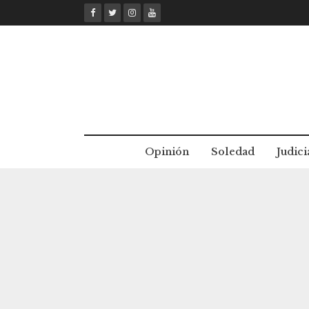
Skip
to
content
Opinión
Soledad
Judici