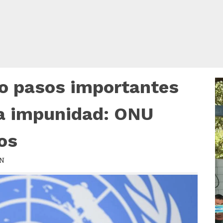
o pasos importantes
R
d
v
la impunidad: ONU
os
N