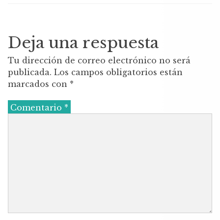
e
te
s
b
r
A
o
p
Deja una respuesta
o
p
Tu dirección de correo electrónico no será
k
publicada.
Los campos obligatorios están
marcados con
*
Comentario
*