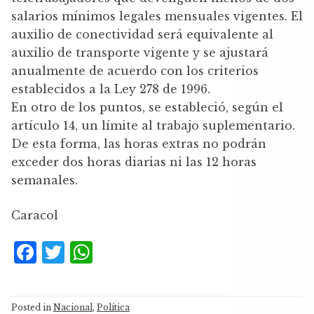
salarios mínimos legales mensuales vigentes. El
auxilio de conectividad será equivalente al
auxilio de transporte vigente y se ajustará
anualmente de acuerdo con los criterios
establecidos a la Ley 278 de 1996.
En otro de los puntos, se estableció, según el
artículo 14, un límite al trabajo suplementario.
De esta forma, las horas extras no podrán
exceder dos horas diarias ni las 12 horas
semanales.
Caracol
F
T
W
a
w
h
c
it
at
Posted in
Nacional
,
Política