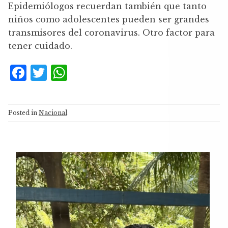
Epidemiólogos recuerdan también que tanto
niños como adolescentes pueden ser grandes
transmisores del coronavirus. Otro factor para
tener cuidado.
F
T
W
a
w
h
c
it
at
Posted in
Nacional
e
te
s
b
r
A
o
p
Reproductor
o
p
de
k
vídeo