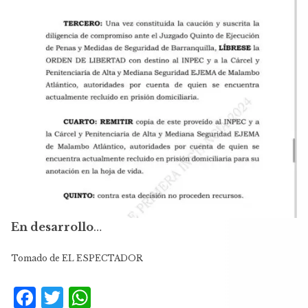
En desarrollo
…
Tomado de EL ESPECTADOR
F
T
W