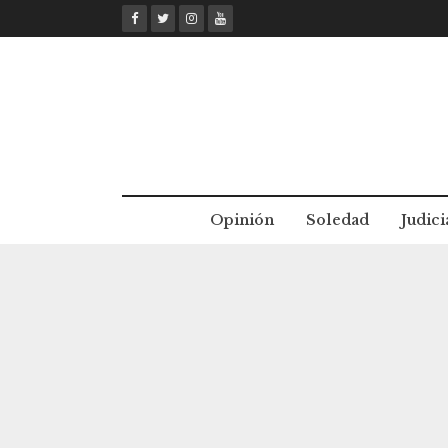
Skip
to
content
Opinión
Soledad
Judici