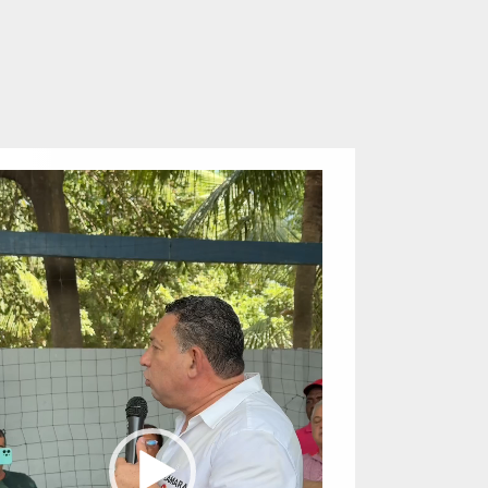
eproductor
e
ídeo