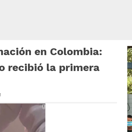
nación en Colombia:
R
d
v
 recibió la primera
N