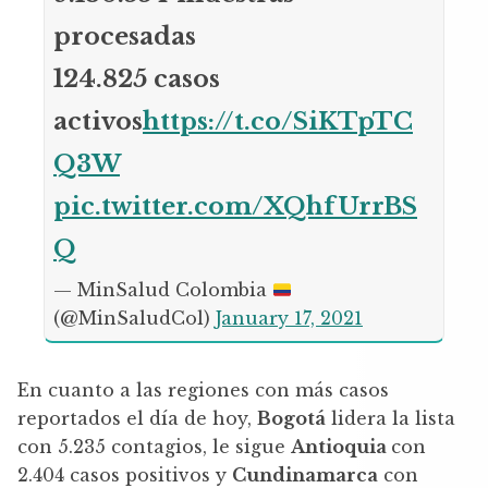
procesadas
124.825 casos
activos
https://t.co/SiKTpTC
Q3W
pic.twitter.com/XQhfUrrBS
Q
— MinSalud Colombia
(@MinSaludCol)
January 17, 2021
En cuanto a las regiones con más casos
reportados el día de hoy,
Bogotá
lidera la lista
con 5.235 contagios, le sigue
Antioquia
con
2.404 casos positivos y
Cundinamarca
con