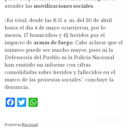
atender las
movilizaciones sociales
.
«En total, desde las 8:51 a. m. del 30 de abril
hasta el día 4 de mayo ocurrieron, por lo
menos, 17 homicidios y 42 heridos por el
impacto de
armas de fuego
. Cabe aclarar que el
número puede ser mucho mayor, pues ni la
Defensoría del Pueblo ni la Policía Nacional
han emitido un informe con cifras
consolidadas sobre heridos y fallecidos en el
marco de las protestas sociales”, concluye la
denuncia.
F
T
W
a
w
h
c
it
at
Posted in
Nacional