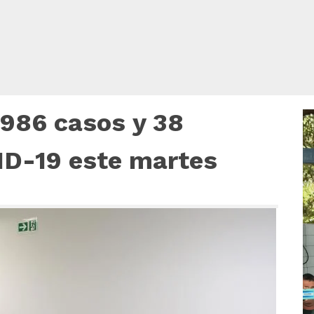
.986 casos y 38
R
d
v
ID-19 este martes