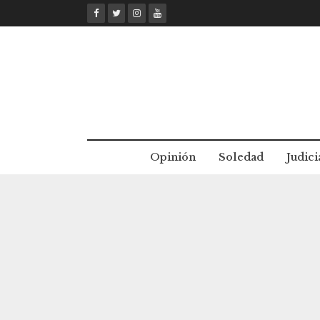
Skip
to
content
Opinión
Soledad
Judici