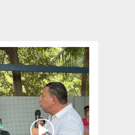
eproductor
e
ídeo