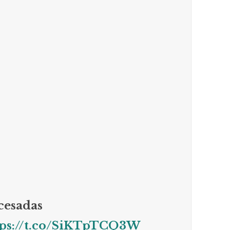
cesadas
tps://t.co/SiKTpTCQ3W