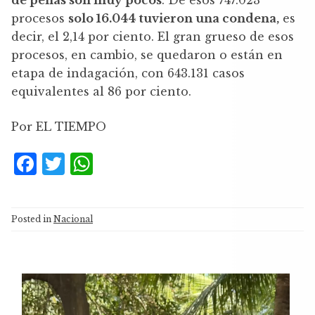
procesos
solo 16.044 tuvieron una condena,
es
decir, el 2,14 por ciento. El gran grueso de esos
procesos, en cambio, se quedaron o están en
etapa de indagación, con 643.131 casos
equivalentes al 86 por ciento.
Por EL TIEMPO
F
T
W
a
w
h
c
it
at
Posted in
Nacional
e
te
s
b
r
A
o
p
Reproductor
o
p
de
vídeo