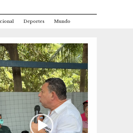
cional
Deportes
Mundo
eproductor
e
ídeo