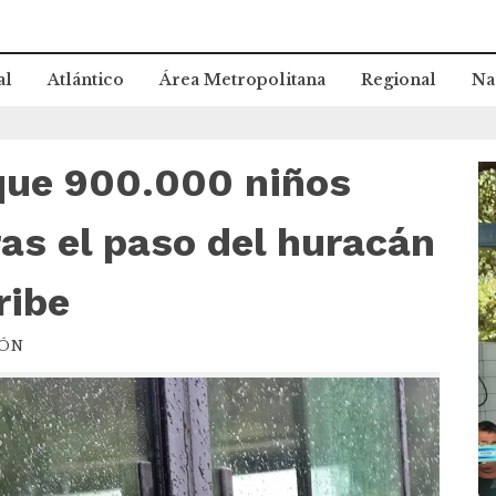
al
Atlántico
Área Metropolitana
Regional
Na
 que 900.000 niños
R
d
v
as el paso del huracán
ribe
IÓN