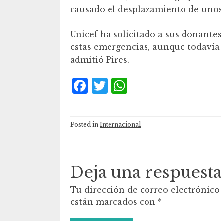
causado el desplazamiento de uno
Unicef ha solicitado a sus donante
estas emergencias, aunque todavía
admitió Pires.
F
T
W
a
w
h
c
it
at
Posted in
Internacional
e
te
s
b
r
A
o
p
Deja una respuest
o
p
Tu dirección de correo electrónico
k
están marcados con
*