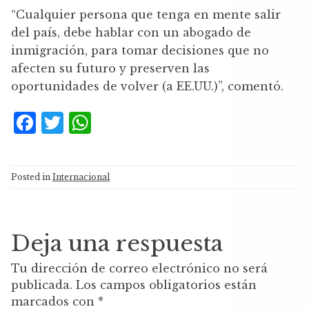
“Cualquier persona que tenga en mente salir
del país, debe hablar con un abogado de
inmigración, para tomar decisiones que no
afecten su futuro y preserven las
oportunidades de volver (a EE.UU.)”, comentó.
F
T
W
a
w
h
c
it
at
Posted in
Internacional
e
te
s
b
r
A
o
p
Deja una respuesta
o
p
Tu dirección de correo electrónico no será
k
publicada.
Los campos obligatorios están
marcados con
*