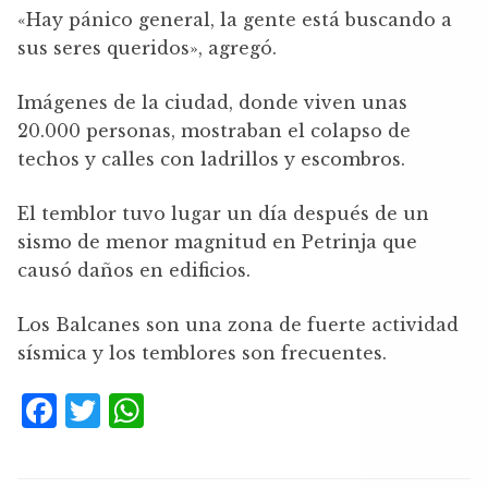
«Hay pánico general, la gente está buscando a
sus seres queridos», agregó.
Imágenes de la ciudad, donde viven unas
20.000 personas, mostraban el colapso de
techos y calles con ladrillos y escombros.
El temblor tuvo lugar un día después de un
sismo de menor magnitud en Petrinja que
causó daños en edificios.
Los Balcanes son una zona de fuerte actividad
sísmica y los temblores son frecuentes.
F
T
W
a
w
h
c
it
at