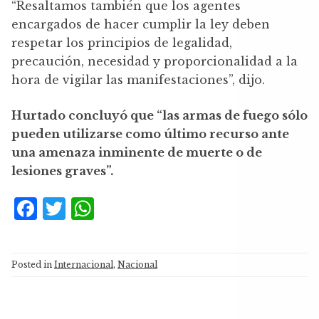
“Resaltamos también que los agentes
encargados de hacer cumplir la ley deben
respetar los principios de legalidad,
precaución, necesidad y proporcionalidad a la
hora de vigilar las manifestaciones”, dijo.
Hurtado concluyó que “las armas de fuego sólo
pueden utilizarse como último recurso ante
una amenaza inminente de muerte o de
lesiones graves”.
F
T
W
a
w
h
c
it
at
Posted in
Internacional
,
Nacional
e
te
s
b
r
A