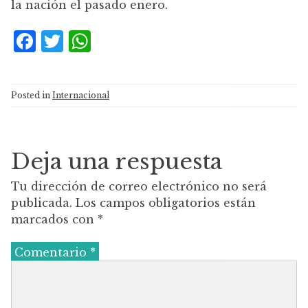
la nación el pasado enero.
F
T
W
a
w
h
c
it
at
Posted in
Internacional
e
te
s
b
r
A
o
p
Deja una respuesta
o
p
Tu dirección de correo electrónico no será
k
publicada.
Los campos obligatorios están
marcados con
*
Comentario
*