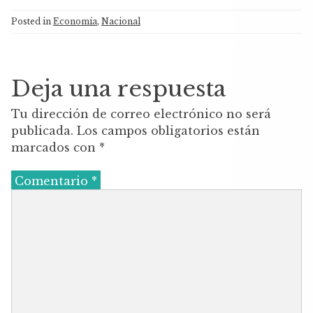
c
it
at
Posted in
Economía
,
Nacional
e
te
s
b
r
A
o
p
Deja una respuesta
o
p
Tu dirección de correo electrónico no será
k
publicada.
Los campos obligatorios están
marcados con
*
Comentario
*