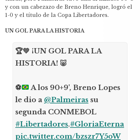
y con un cabezazo de Breno Henrique, logró el
1-0 y el título de la Copa Libertadores.
UN GOL PARA LA HISTORIA
🏆💚 ¡UN GOL PARA LA
HISTORIA! 🐷
⚽️
A los 90+9', Breno Lopes
le dio a
@Palmeiras
su
segunda CONMEBOL
#Libertadores
.
#GloriaEterna
pic.twitter.com/bzszr7Y5oW