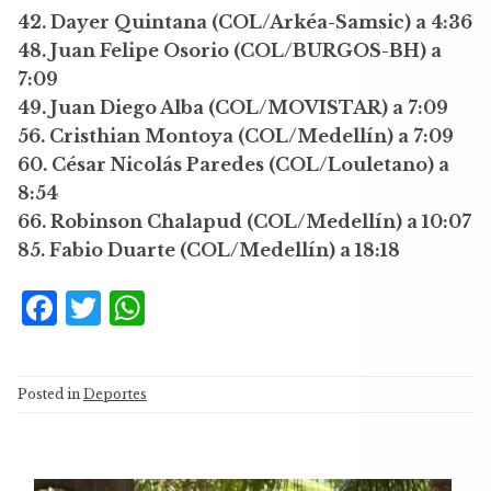
42. Dayer Quintana (COL/Arkéa-Samsic) a 4:36
48. Juan Felipe Osorio (COL/BURGOS-BH) a
7:09
49. Juan Diego Alba (COL/MOVISTAR) a 7:09
56. Cristhian Montoya (COL/Medellín) a 7:09
60. César Nicolás Paredes (COL/Louletano) a
8:54
66. Robinson Chalapud (COL/Medellín) a 10:07
85. Fabio Duarte (COL/Medellín) a 18:18
F
T
W
a
w
h
c
it
at
Posted in
Deportes
e
te
s
b
r
A
o
p