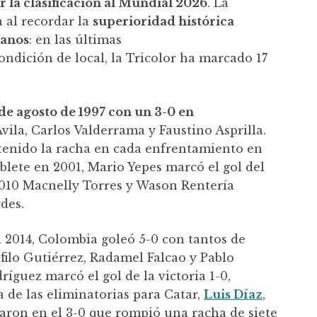
r la clasificación al Mundial 2026
. La
 al recordar la
superioridad histórica
ianos
: en las últimas
ondición de local, la Tricolor ha marcado 17
 de agosto de 1997 con un 3-0 en
ila, Carlos Valderrama y Faustino Asprilla.
enido la racha en cada enfrentamiento en
blete en 2001, Mario Yepes marcó el gol del
2010 Macnelly Torres y Wason Rentería
des.
l 2014, Colombia goleó 5-0 con tantos de
filo Gutiérrez, Radamel Falcao y Pablo
íguez marcó el gol de la victoria 1-0,
 de las eliminatorias para Catar,
Luis Díaz
,
aron en el 3-0 que rompió una racha de siete