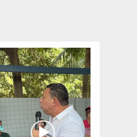
eproductor
e
ídeo