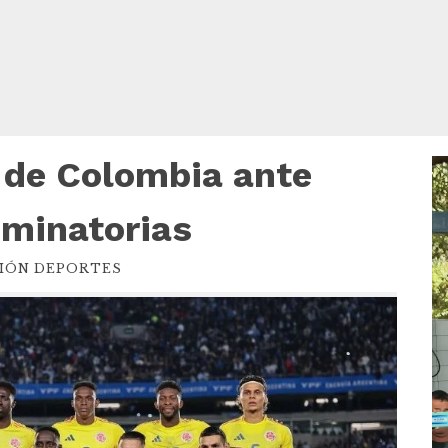
o de Colombia ante
R
d
v
liminatorias
IÓN DEPORTES