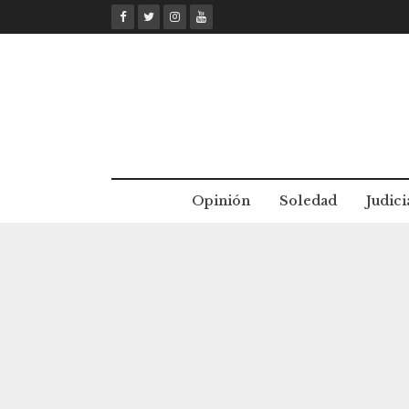
Skip
to
content
Opinión
Soledad
Judici