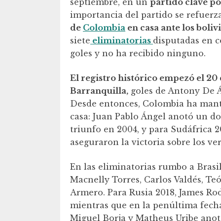
septiembre, en un
partido clave po
importancia del partido se refuerza
de
Colombia
en casa ante los boliv
siete
eliminatorias
disputadas en c
goles y no ha recibido ninguno.
El registro histórico empezó el 20
Barranquilla,
goles de Antony De Áv
Desde entonces, Colombia ha mant
casa: Juan Pablo Ángel anotó un do
triunfo en 2004, y para Sudáfrica 
aseguraron la victoria sobre los ver
En las eliminatorias rumbo a Brasi
Macnelly Torres, Carlos Valdés, Teó
Armero. Para Rusia 2018, James Rodr
mientras que en la penúltima fecha
Miguel Borja y Matheus Uribe anot