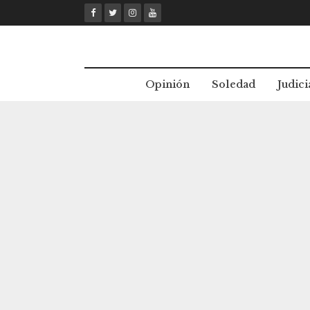
Skip
to
content
Opinión
Soledad
Judici