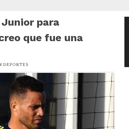
 Junior para
R
d
v
creo que fue una
N DEPORTES