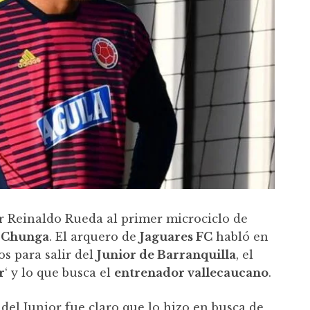
r Reinaldo Rueda al primer microciclo de
s Chunga
. El arquero de
Jaguares FC
habló en
os para salir del
Junior de Barranquilla
, el
r
‘ y lo que busca el
entrenador vallecaucano
.
 del Junior fue claro que lo hizo en busca de