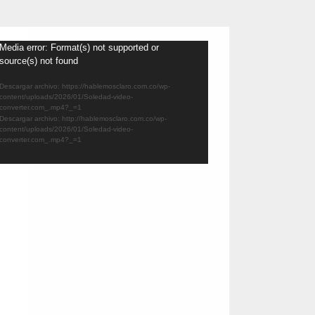
eproductor
Media error: Format(s) not supported or
source(s) not found
e
ídeo
Descargar archivo: https://hablemosclaro.com.co/wp-
content/uploads/2026/01/Soledad-video-
converter.com_.mp4?_=1
Descargar archivo: http://hablemosclaro.com.co/wp-
content/uploads/2026/01/Soledad-video-
converter.com_.mp4?_=1