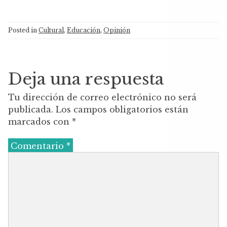
a
w
h
c
it
at
Posted in
Cultural
,
Educación
,
Opinión
e
te
s
b
r
A
o
p
Deja una respuesta
o
p
Tu dirección de correo electrónico no será
k
publicada.
Los campos obligatorios están
marcados con
*
Comentario
*