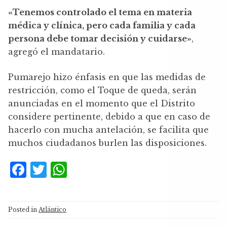
«Tenemos controlado el tema en materia
médica y clínica, pero cada familia y cada
persona debe tomar decisión y cuidarse»
,
agregó el mandatario.
Pumarejo hizo énfasis en que las medidas de
restricción, como el Toque de queda, serán
anunciadas en el momento que el Distrito
considere pertinente, debido a que en caso de
hacerlo con mucha antelación, se facilita que
muchos ciudadanos burlen las disposiciones.
F
T
W
a
w
h
c
it
at
Posted in
Atlántico
e
te
s