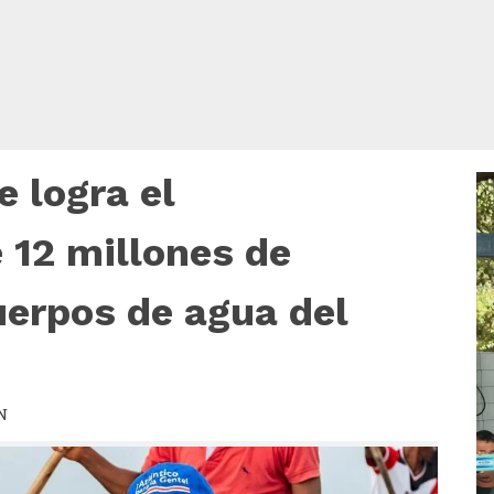
e logra el
R
d
v
 12 millones de
uerpos de agua del
N