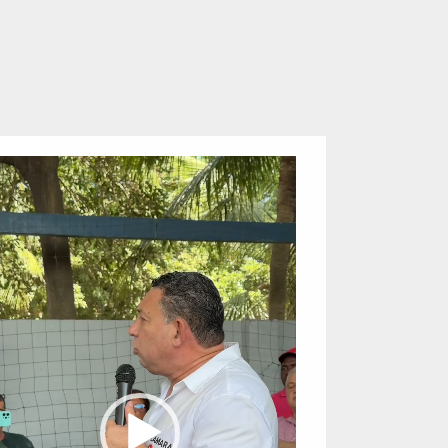
eproductor
e
ídeo