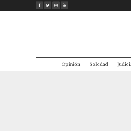
Skip
to
content
Opinión
Soledad
Judici