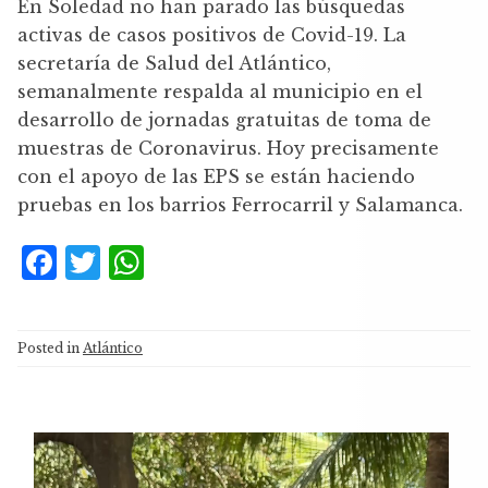
En Soledad no han parado las búsquedas
activas de casos positivos de Covid-19. La
secretaría de Salud del Atlántico,
semanalmente respalda al municipio en el
desarrollo de jornadas gratuitas de toma de
muestras de Coronavirus. Hoy precisamente
con el apoyo de las EPS se están haciendo
pruebas en los barrios Ferrocarril y Salamanca.
F
T
W
a
w
h
c
it
at
Posted in
Atlántico
e
te
s
b
r
A
o
p
Reproductor
o
p
de