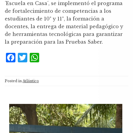
´Escuela en Casa´, se implementó el programa
de fortalecimiento de competencias a los
estudiantes de 10° y 11°, la formación a
docentes, la entrega de material pedagógico y
de herramientas tecnológicas para garantizar
la preparación para las Pruebas Saber.
F
T
W
a
w
h
c
it
at
Posted in
Atlántico
e
te
s
b
r
A
o
p
Reproductor
o
p
de
k
vídeo