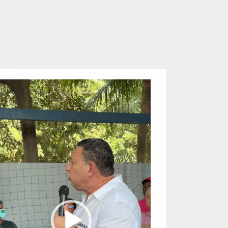
eproductor
e
ídeo