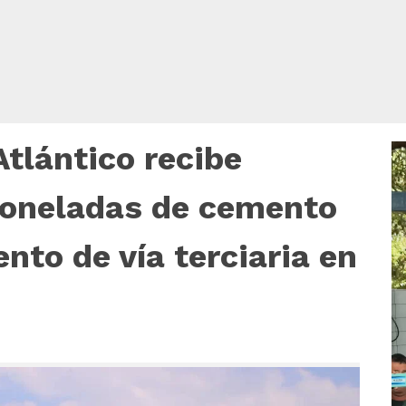
tlántico recibe
R
d
v
toneladas de cemento
nto de vía terciaria en