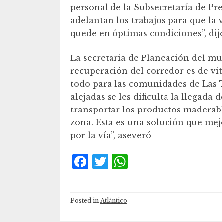
personal de la Subsecretaría de Pr
adelantan los trabajos para que la 
quede en óptimas condiciones”, di
La secretaria de Planeación del mun
recuperación del corredor es de vi
todo para las comunidades de Las Ta
alejadas se les dificulta la llegada
transportar los productos maderabl
zona. Esta es una solución que mejo
por la vía”, aseveró
F
T
W
a
w
h
c
it
at
Posted in
Atlántico
e
te
s