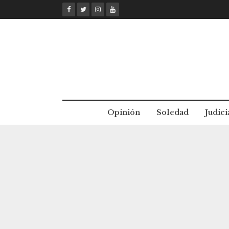
Skip
to
content
Opinión
Soledad
Judici