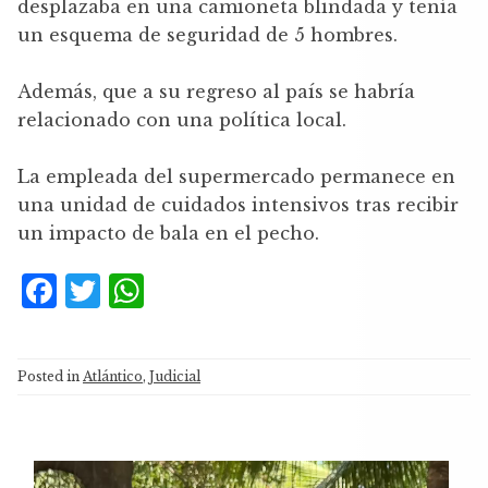
desplazaba en una camioneta blindada y tenía
un esquema de seguridad de 5 hombres.
Además, que a su regreso al país se habría
relacionado con una política local.
La empleada del supermercado permanece en
una unidad de cuidados intensivos tras recibir
un impacto de bala en el pecho.
F
T
W
a
w
h
c
it
at
Posted in
Atlántico
,
Judicial
e
te
s
b
r
A
o
p
Reproductor