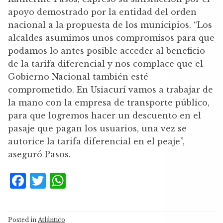
apoyo demostrado por la entidad del orden
nacional a la propuesta de los municipios. “Los
alcaldes asumimos unos compromisos para que
podamos lo antes posible acceder al beneficio
de la tarifa diferencial y nos complace que el
Gobierno Nacional también esté
comprometido. En Usiacurí vamos a trabajar de
la mano con la empresa de transporte público,
para que logremos hacer un descuento en el
pasaje que pagan los usuarios, una vez se
autorice la tarifa diferencial en el peaje”,
aseguró Pasos.
F
T
W
a
w
h
c
it
at
Posted in
Atlántico