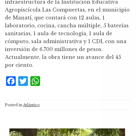
infraestructura de la Institución Educativa
Agropiscícola Las Compuertas, en el municipio
de Manatí, que contará con 12 aulas, 1
laboratorio, cocina, cancha múltiple, 5 baterías
sanitarias, 1 aula de tecnología, 1 aula de
cómputo, sala administrativa y 1 CDI, con una
inversión de 6.700 millones de pesos.
Actualmente, la obra tiene un avance del 45
por ciento.
F
T
W
a
w
h
c
it
at
Posted in
Atlántico
e
te
s
b
r
A
o
p
Reproductor