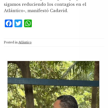
sigamos reduciendo los contagios en el
Atlántico», manifestó Cadavid.
F
T
W
a
w
h
c
it
at
Posted in
Atlántico
e
te
s
b
r
A
o
p
Reproductor
o
p
de
k
vídeo