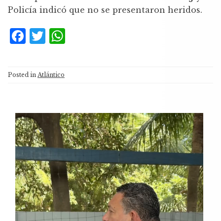
Policía indicó que no se presentaron heridos.
F
T
W
a
w
h
c
it
at
Posted in
Atlántico
e
te
s
b
r
A
o
p
Reproductor
o
p
de
k
vídeo