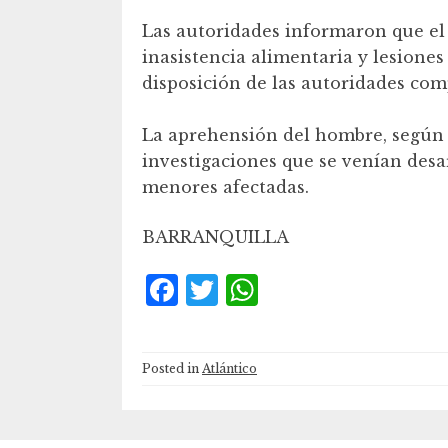
Las autoridades informaron que el
inasistencia alimentaria y lesiones
disposición de las autoridades com
La aprehensión del hombre, según e
investigaciones que se venían desa
menores afectadas.
BARRANQUILLA
F
T
W
a
w
h
c
it
at
Posted in
Atlántico
e
te
s
b
r
A