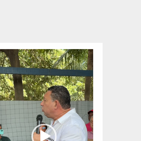
eproductor
e
ídeo