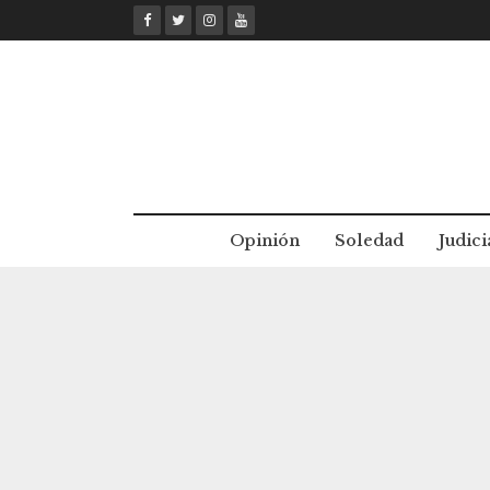
Skip
to
content
Opinión
Soledad
Judici