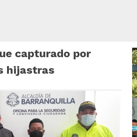
fue capturado por
R
d
v
 hijastras