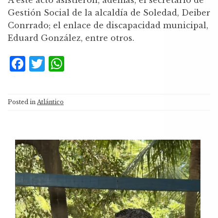
A este acto asistieron, además, el secretario de
Gestión Social de la alcaldía de Soledad, Deiber
Conrrado; el enlace de discapacidad municipal,
Eduard González, entre otros.
F
T
W
a
w
h
c
it
at
Posted in
Atlántico
e
te
s
b
r
A
o
p
Reproductor
o
p
de
k
vídeo