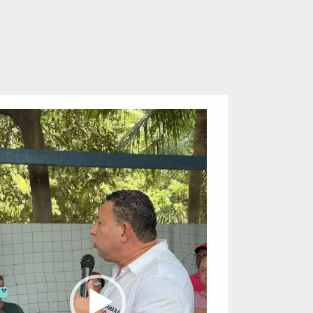
eproductor
e
ídeo