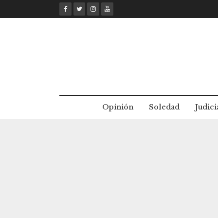
Skip
to
content
Opinión
Soledad
Judici