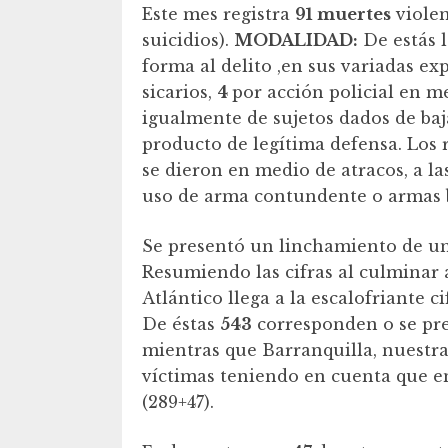
Este mes registra
91 muertes
violen
suicidios).
MODALIDAD:
De estás l
forma al delito ,en sus variadas e
sicarios,
4
por acción policial en m
igualmente de sujetos dados de baj
producto de legítima defensa. Los
se dieron en medio de atracos, a la
uso de arma contundente o armas 
Se presentó un linchamiento de un
Resumiendo las cifras al culminar
Atlántico llega a la escalofriante c
De éstas
543
corresponden o se pre
mientras que Barranquilla, nuestr
víctimas teniendo en cuenta que en
(289+47).