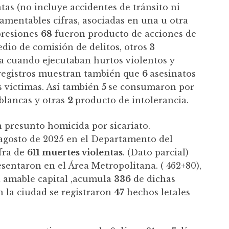
tas (no incluye accidentes de tránsito ni
amentables cifras, asociadas en una u otra
xpresiones
68
fueron producto de acciones de
edio de comisión de delitos, otros
3
a cuando ejecutaban hurtos violentos y
 registros muestran también que
6
asesinatos
s victimas. Así también
5
se consumaron por
blancas y otras
2
producto de intolerancia.
 presunto homicida por sicariato.
 agosto de 2025 en el Departamento del
ifra de
611 muertes violentas
. (Dato parcial)
sentaron en el Área Metropolitana. ( 462+80),
a amable capital ,acumula
336
de dichas
 la ciudad se registraron
47
hechos letales