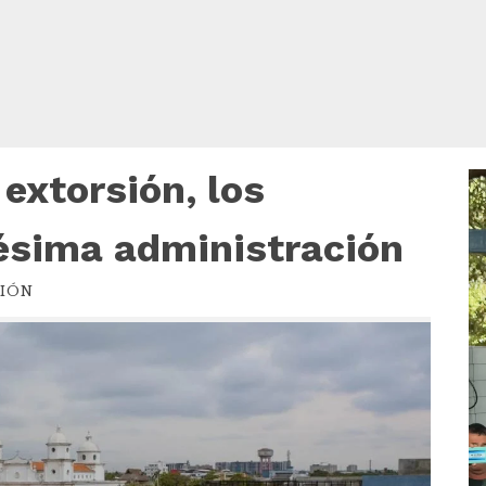
 extorsión, los
R
d
v
pésima administración
IÓN